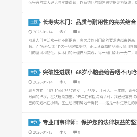
运兴衰的重大理论与实践课题，以系统化的规划思维框架为脉络，对
长寿实木门：品质与耐用性的完美结合
主题
2026-01-14
0
0
随着人们生活水平的不断提高，家居装修对门窗的要求也越来越高
睐。而“长寿实木门”这一品牌或类型，正以其卓越的品质和耐用性
门的坚固和韧性。实木门的纹理自然美观，每一扇门都独一无二，带
突破性进展！68岁小脑萎缩吞咽不再
主题
2026-01-14
0
0
联系方式：183-1044-3637谭女士，68岁，江苏人。三年
时间的推移，症状逐渐加重。“去年在省医院确诊时，我已经需要扶
己的问题出在小脑，医生也很明确地告诉我——这是一种进展性的神经
专业刑事律师：保护您的法律权益的坚
主题
2026-01-13
0
0