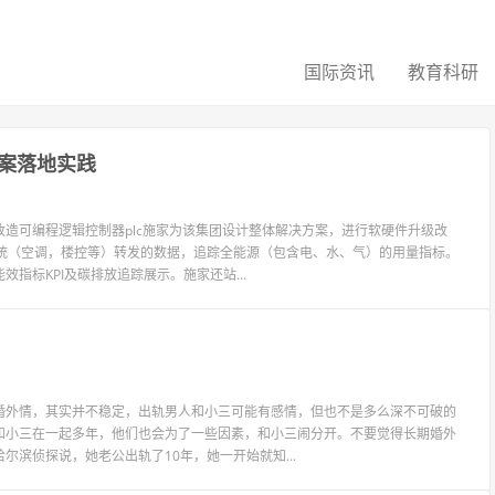
国际资讯
教育科研
案落地实践
造可编程逻辑控制器plc施家为该集团设计整体解决方案，进行软硬件升级改
系统（空调，楼控等）转发的数据，追踪全能源（包含电、水、气）的用量指标。
指标KPI及碳排放追踪展示。施家还站...
婚外情，其实并不稳定，出轨男人和小三可能有感情，但也不是多么深不可破的
和小三在一起多年，他们也会为了一些因素，和小三闹分开。不要觉得长期婚外
滨侦探说，她老公出轨了10年，她一开始就知...