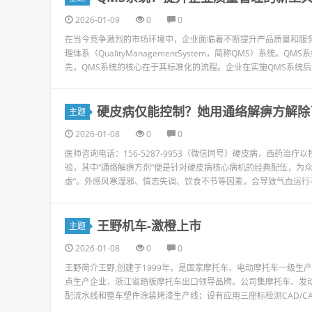
2026-01-09
0
0
在当今竞争激烈的市场环境中，企业面临着不断提升产品质量和服
理体系（QualityManagementSystem，简称QMS）
先，QMS系统的核心在于其标准化的流程。企业在实施QMS系统后，
硬皮病仅能控制？她用通络解痹方解除
主题
2026-01-08
0
0
医师咨询电话：156-5287-9953（微信同号）硬皮病，西药
验，其中“通络解痹方剂”便是针对硬皮病核心病机的经典配伍，为
虚”。外感风寒湿邪、情志失调、饮食不节等因素，会导致气血运行不
王野机车-激橙上市
主题
2026-01-08
0
0
王野简介王野,创建于1999年，是国家摩托车、电动摩托车一级
点生产企业，浙江省踏板摩托车出口领导品牌。公司集摩托车、发
配流水线和整车塑件涂装烤漆生产线；设有应用三座标检测CAD/CA