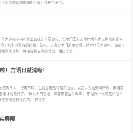
历史周期律的破解路径展开梳理与深层...
。作为连接空间和彰显品味的重要部分，实木门因其天然材质和优良性能备受青
赢得了众多消费者的信赖。首先，长寿实木门采用优质天然木材作为原料，保证了
给家居环境一种温暖和自然的感觉。相比于复...
呛咳！言语日益清晰！
前，她开始感到头晕、行走不稳，左腿在走路时略显拖沓。最初以为是劳累所致，但随着
着墙才能走路了。”谭女士回忆道，声音带着些许嘶哑，“那是我一次清楚知道自
系统退行性病变。”仅仅半...
实屏障