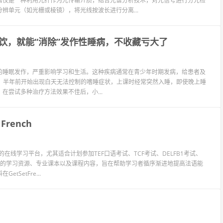
谱仪是一种利用光纤作为光传输介质，结合光谱分析技术，对光信号进行分光检
辨单元（如光栅或棱镜），将光线按波长进行分离...
饮，就能“消除”发作性睡病，不收藏亏大了
的睡眠发作，严重影响学习和生活。这种疾病通常在青少年时期发病，给患者及
初中生，半年前开始出现白天无法控制的嗜睡症状，上课时经常突然入睡，即使晚上睡
尝试多种治疗方法效果不佳后，小...
rench
试的在线学习平台，尤其适合计划参加TEF口语考试、TCF考试、DELFB1考试、
丰富的学习资源、专业课本以及课程内容，旨在帮助学习者循序渐进地提高法语能
SetFre...