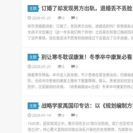
订婚了却发现男方出轨，退婚丢不丢脸
主题
2026-01-21
0
0
哈尔滨婚姻调查：订婚了，发现男方出轨，退婚丢脸吗？和男朋友
女孩子交往睡过（这一年多我们两个异地）之后是在和我订婚前四
了这件事情，现在我坚决不愿意和他继续过下去提出了分手退婚，他
别让寒冬耽误康复！冬季卒中康复必看
主题
2026-01-21
0
0
随着寒冬降临，卒中进入高发期，不少患者在紧急救治后，仍面临
险，也给卒中患者的康复之路布下重重障碍。那么，患者该如何安
防护，正是破局的关键。（场景画面由AI生成）冬季卒中康复的核心，
战略学家禹国印专访：以《规划编制方
主题
2026-01-19
0
0
1945年，延安窑洞之中，黄炎培先生以“其兴也勃焉，其亡也忽焉
洞之问”，核心要义直指如何跳出治乱兴衰的历史周期律，为国家