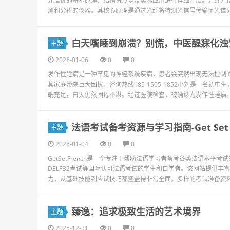
光谱仪的基本原理、结构特点以及实际应用进行详细介绍。光纤光
测和分析的仪器。其核心原理是通过光纤将待测光信号传输至光谱分
白天嗜睡到崩溃？别慌，中医醒寐化浊
主题
2026-01-06
0
0
发作性睡病是一种罕见的神经系统疾病，患者会突然出现无法控制
其家庭带来巨大困扰。咨询热线185-1505-1852小刘是一名
眠充足，白天仍然困倦不堪。经过医院检查，被确诊为发作性睡病。在
法语考试备考资源与学习指南-Get Set F
主题
2026-01-04
0
0
GetSetFrench是一个专注于帮助法语学习者备考各类法语水平考
DELFB2考试等国际认可法语考试的学生和自学者。该网站提供
力，从基础技能到应试技巧都涵盖得非常全面。多样的考试准备资料在Get
臻逸：追求极致生活的艺术境界
主题
2025-12-31
0
0