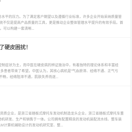
务水平的压力。为了满足客户期望以及遵循行业标准，许多企业开始采纳质量管
系统。QMS系统不仅是提高产品质量的工具，更是推动企业整体管理水平提升的有效手段。首
可以构建一套清晰...
了硬皮困扰！
治疗以控制症状为主，而中医在硬皮病的辨证施治中，有着独特的理论体系和丰富经
众多患者带来了希望。中医认为，其核心病机是“气血瘀滞、经络不通、正气亏
畅，经络阻滞不通，肌肤失养而逐...
生产资质企业，是浙江省踏板式摩托车发动机制造龙头企业，浙江省踏板式摩托车重
动机研发、生产和销售于一体。公司拥有配置精良的发动机装配流水线、整车装
M计算机辅助设计的发动机研究室、整...