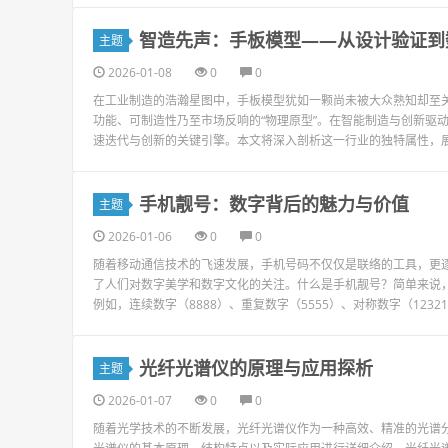
智造先声：手板模型——从设计验证到
主题
2026-01-08
0
0
在工业制造的浩瀚星图中，手板模型犹如一颗尚未被大众熟知却至
功能、可制造性乃至市场反响的“物理原型”。在智能制造与创新驱
速迭代与创新的关键引擎。本文将深入剖析这一行业的独特属性，展
手机靓号：数字背后的魅力与价值
主题
2026-01-06
0
0
随着移动通信技术的飞速发展，手机号码不仅仅是联络的工具，更逐
了人们对数字美学和数字文化的关注。什么是手机靓号？简单来说
例如，连续数字（8888）、重复数字（5555）、对称数字（12321
光纤光谱仪的原理与应用探析
主题
2026-01-07
0
0
随着光学技术的不断发展，光纤光谱仪作为一种高效、精准的光谱