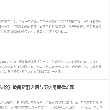
谈恋爱三年多，今年一月订婚，四月份发现他在和我谈恋爱三年中一年多和其他
天才分手，订婚后他也有和那个女孩子断断续续联系，发暧昧消息，直到我发现
们家求我原谅他不要退婚，我父母也觉得男人都会...
着运动、认知、语言等功能障碍的困扰。冬季低温环境不仅增加了卒中发病风
全又高效地找回生活能力呢？尽早启动康复治疗、药物联合治疗、做好冬季专属
是“科学康复+冬季防护”的双重保障：一方面...
法论》破解窑洞之问与历史周期律难题
”的深沉喟叹，叩问出关乎政权存续、文明赓续的时代之问。这一声振聋发聩的“窑
长治久安、文明永续发展觅得治本之策。《规划编制方法论》一书锚定这一关乎国