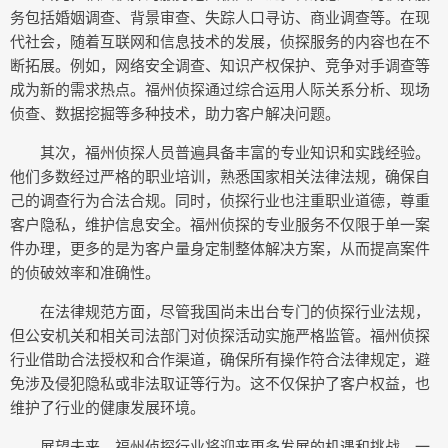
务包括婚姻调查、背景审查、失踪人口寻访、商业调查等。在现
代社会，随着互联网和信息技术的发展，侦探服务的内容也在不
断拓展。例如，网络安全调查、知识产权保护、竞争对手调查等
成为新的需求热点。福州侦探通过综合运用人际关系分析、现场
侦查、数据挖掘等多种技术，助力客户解决问题。
其次，福州侦探人员普遍具备丰富的专业知识和实践经验。
他们多数经过严格的职业培训，熟悉国家相关法律法规，确保自
己的调查行为合法合规。同时，侦探行业也注重职业道德，尊重
客户隐私，维护信息安全。福州侦探的专业服务不仅限于单一案
件办理，更多的是为客户量身定制整体解决方案，从而提高案件
的侦破效率和准确性。
在法律规范方面，尽管我国尚未出台专门的侦探行业法规，
但公安机关和相关司法部门对侦探活动实施严格监管。福州侦探
行业借助合法授权和合作渠道，确保所有操作符合法律规定，避
免涉及侵犯隐私或非法取证等行为。这不仅保护了客户权益，也
维护了行业的健康发展环境。
展望未来，福州侦探行业将迎来更多发展的机遇和挑战。一