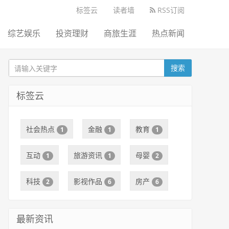
标签云
读者墙
RSS订阅
综艺娱乐
投资理财
商旅生涯
热点新闻
搜索
标签云
社会热点
金融
教育
1
1
1
互动
旅游资讯
母婴
1
1
2
科技
影视作品
房产
2
6
6
最新资讯