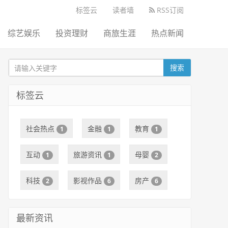
标签云
读者墙
RSS订阅
综艺娱乐
投资理财
商旅生涯
热点新闻
搜索
标签云
社会热点
金融
教育
1
1
1
互动
旅游资讯
母婴
1
1
2
科技
影视作品
房产
2
6
6
最新资讯